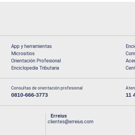
App y herramientas
Enci
Micrositios
Comu
Orientación Profesional
Acer
Enciclopedia Tributaria
Cen
Consultas de orientación profesional
Aten
0810-666-3773
11 
Erreius
clientes@erreius.com