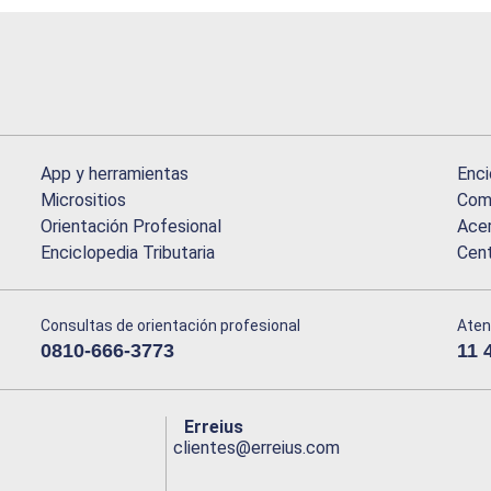
App y herramientas
Enci
Micrositios
Comu
Orientación Profesional
Acer
Enciclopedia Tributaria
Cen
Consultas de orientación profesional
Aten
0810-666-3773
11 
Erreius
clientes@erreius.com