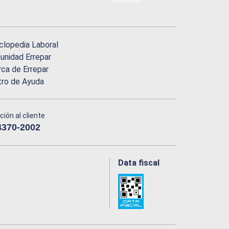
clopedia Laboral
nidad Errepar
ca de Errepar
tro de Ayuda
ción al cliente
4370-2002
Data fiscal