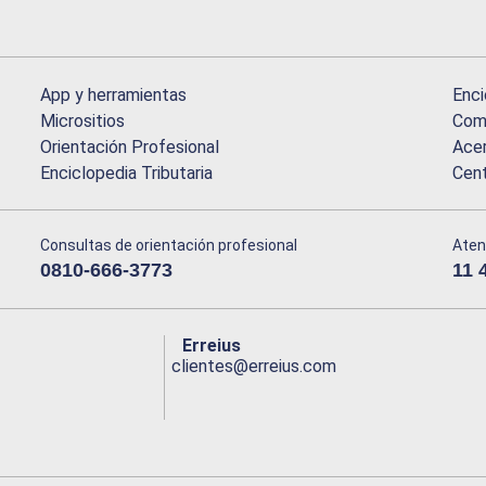
App y herramientas
Enci
Micrositios
Comu
Orientación Profesional
Acer
Enciclopedia Tributaria
Cen
Consultas de orientación profesional
Aten
0810-666-3773
11 
Erreius
clientes@erreius.com