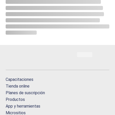
Capacitaciones
Tienda online
Planes de suscripción
Productos
App y herramientas
Micrositios