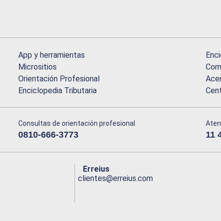
App y herramientas
Enci
Micrositios
Comu
Orientación Profesional
Acer
Enciclopedia Tributaria
Cen
Consultas de orientación profesional
Aten
0810-666-3773
11 
Erreius
clientes@erreius.com