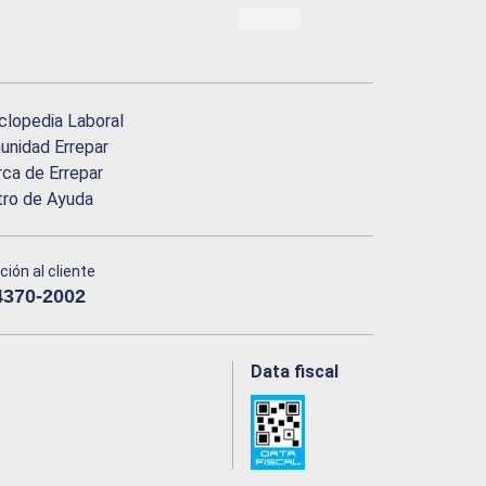
clopedia Laboral
nidad Errepar
ca de Errepar
tro de Ayuda
ción al cliente
4370-2002
Data fiscal