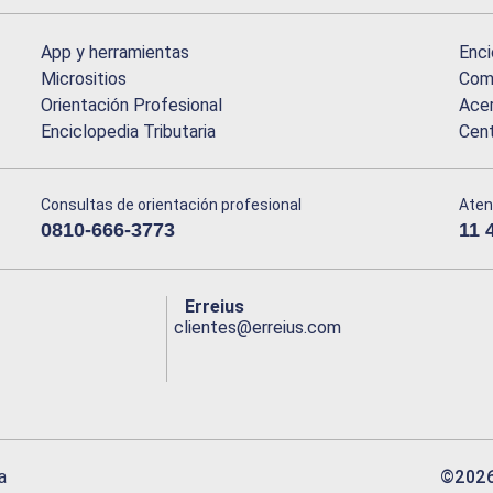
App y herramientas
Enci
Micrositios
Comu
Orientación Profesional
Acer
Enciclopedia Tributaria
Cen
Consultas de orientación profesional
Aten
0810-666-3773
11 
Erreius
clientes@erreius.com
©
202
a