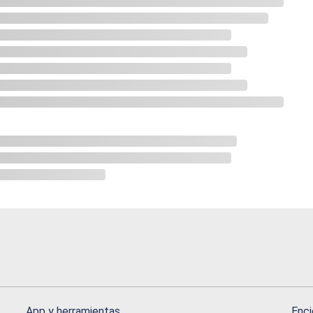
App y herramientas
Enci