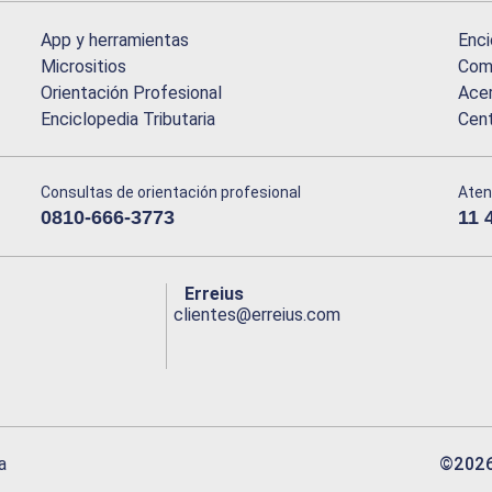
App y herramientas
Enci
Micrositios
Comu
Orientación Profesional
Acer
Enciclopedia Tributaria
Cen
Consultas de orientación profesional
Aten
0810-666-3773
11 
Erreius
clientes@erreius.com
©
202
a