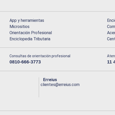
App y herramientas
Enci
Micrositios
Comu
Orientación Profesional
Acer
Enciclopedia Tributaria
Cen
Consultas de orientación profesional
Aten
0810-666-3773
11 
Erreius
clientes@erreius.com