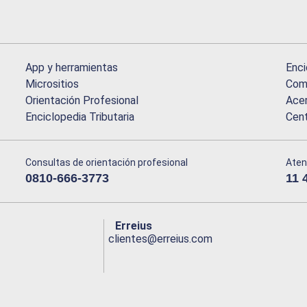
App y herramientas
Enci
Micrositios
Comu
Orientación Profesional
Acer
Enciclopedia Tributaria
Cen
Consultas de orientación profesional
Aten
0810-666-3773
11 
Erreius
clientes@erreius.com