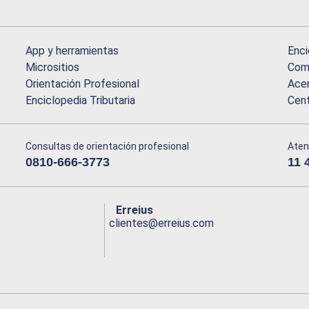
App y herramientas
Enci
Micrositios
Comu
Orientación Profesional
Acer
Enciclopedia Tributaria
Cen
Consultas de orientación profesional
Aten
0810-666-3773
11 
Erreius
clientes@erreius.com