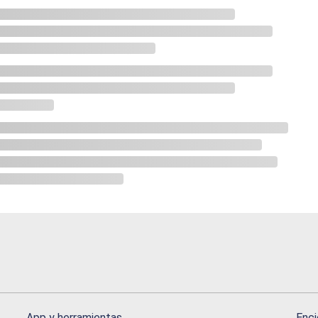
App y herramientas
Enci