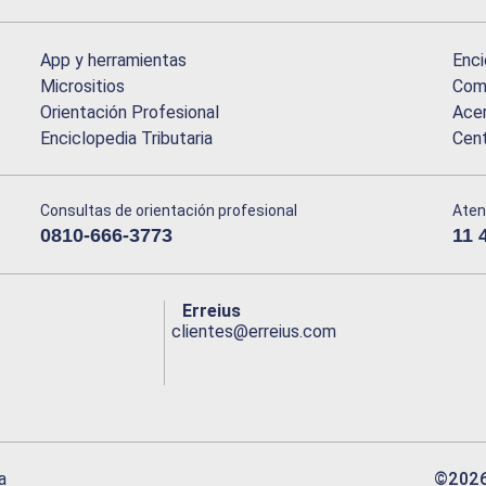
App y herramientas
Enci
Micrositios
Comu
Orientación Profesional
Acer
Enciclopedia Tributaria
Cen
Consultas de orientación profesional
Aten
0810-666-3773
11 
Erreius
clientes@erreius.com
©
202
a