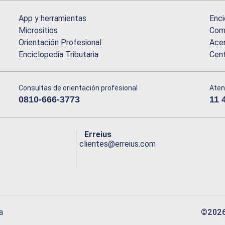
App y herramientas
Enci
Micrositios
Comu
Orientación Profesional
Acer
Enciclopedia Tributaria
Cen
Consultas de orientación profesional
Aten
0810-666-3773
11 
Erreius
clientes@erreius.com
©
202
a