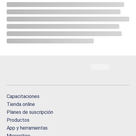
Capacitaciones
Tienda online
Planes de suscripción
Productos
App y herramientas
Micrositios