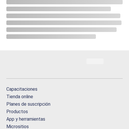
Capacitaciones
Tienda online
Planes de suscripción
Productos
App y herramientas
Micrositios