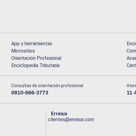
App y herramientas
Enci
Micrositios
Comu
Orientación Profesional
Acer
Enciclopedia Tributaria
Cen
Consultas de orientación profesional
Aten
0810-666-3773
11 
Erreius
clientes@erreius.com