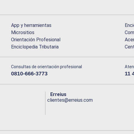
App y herramientas
Enci
Micrositios
Comu
Orientación Profesional
Acer
Enciclopedia Tributaria
Cen
Consultas de orientación profesional
Aten
0810-666-3773
11 
Erreius
clientes@erreius.com