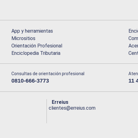
App y herramientas
Enci
Micrositios
Comu
Orientación Profesional
Acer
Enciclopedia Tributaria
Cen
Consultas de orientación profesional
Aten
0810-666-3773
11 
Erreius
clientes@erreius.com