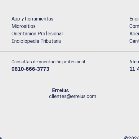
App y herramientas
Enci
Micrositios
Comu
Orientación Profesional
Acer
Enciclopedia Tributaria
Cen
Consultas de orientación profesional
Aten
0810-666-3773
11 
Erreius
clientes@erreius.com
©
202
a