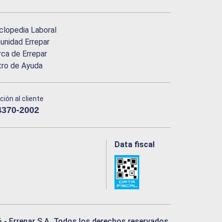
clopedia Laboral
nidad Errepar
ca de Errepar
tro de Ayuda
ción al cliente
4370-2002
Data fiscal
6
- Errepar S.A. Todos los derechos reservados.