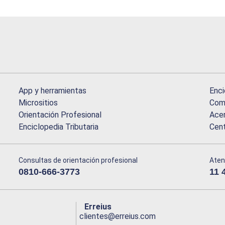
App y herramientas
Enci
Micrositios
Comu
Orientación Profesional
Acer
Enciclopedia Tributaria
Cen
Consultas de orientación profesional
Aten
0810-666-3773
11 
Erreius
clientes@erreius.com