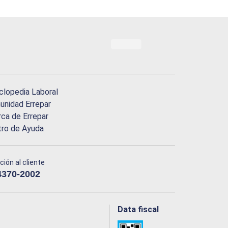
clopedia Laboral
nidad Errepar
ca de Errepar
tro de Ayuda
ción al cliente
4370-2002
Data fiscal