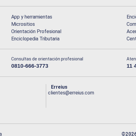
App y herramientas
Enci
Micrositios
Comu
Orientación Profesional
Acer
Enciclopedia Tributaria
Cen
Consultas de orientación profesional
Aten
0810-666-3773
11 
Erreius
clientes@erreius.com
©
202
a