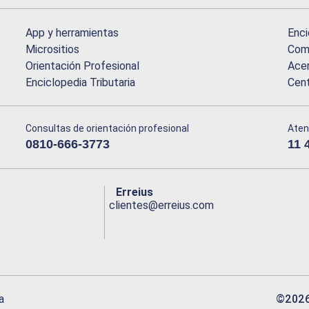
App y herramientas
Enci
Micrositios
Comu
Orientación Profesional
Acer
Enciclopedia Tributaria
Cen
Consultas de orientación profesional
Aten
0810-666-3773
11 
Erreius
clientes@erreius.com
©
202
a