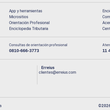
App y herramientas
Enci
Micrositios
Comu
Orientación Profesional
Acer
Enciclopedia Tributaria
Cen
Consultas de orientación profesional
Aten
0810-666-3773
11 
Erreius
clientes@erreius.com
©
202
a