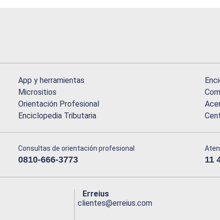
App y herramientas
Enci
Micrositios
Comu
Orientación Profesional
Acer
Enciclopedia Tributaria
Cen
Consultas de orientación profesional
Aten
0810-666-3773
11 
Erreius
clientes@erreius.com