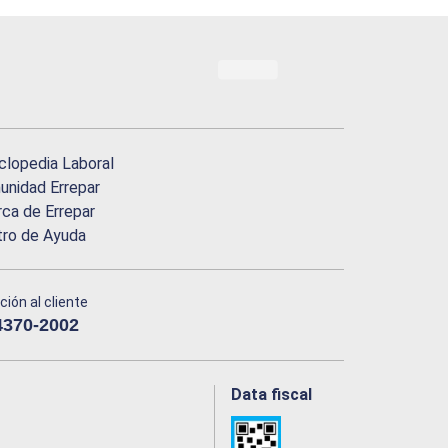
clopedia Laboral
nidad Errepar
ca de Errepar
tro de Ayuda
ción al cliente
4370-2002
Data fiscal