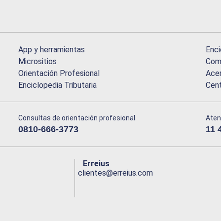
App y herramientas
Enci
Micrositios
Comu
Orientación Profesional
Acer
Enciclopedia Tributaria
Cen
Consultas de orientación profesional
Aten
0810-666-3773
11 
Erreius
clientes@erreius.com