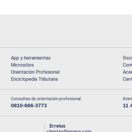
App y herramientas
Enci
Micrositios
Comu
Orientación Profesional
Acer
Enciclopedia Tributaria
Cen
Consultas de orientación profesional
Aten
0810-666-3773
11 
Erreius
clientes@erreius.com