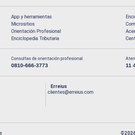
App y herramientas
Enci
Micrositios
Comu
Orientación Profesional
Acer
Enciclopedia Tributaria
Cen
Consultas de orientación profesional
Aten
0810-666-3773
11 
Erreius
clientes@erreius.com
©
202
a