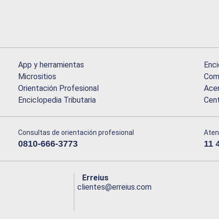
App y herramientas
Enci
Micrositios
Comu
Orientación Profesional
Acer
Enciclopedia Tributaria
Cen
Consultas de orientación profesional
Aten
0810-666-3773
11 
Erreius
clientes@erreius.com