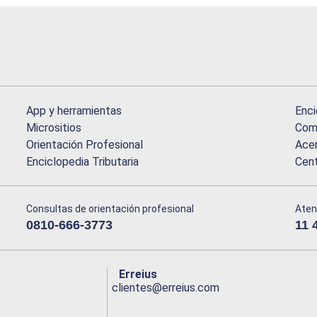
App y herramientas
Enci
Micrositios
Comu
Orientación Profesional
Acer
Enciclopedia Tributaria
Cen
Consultas de orientación profesional
Aten
0810-666-3773
11 
Erreius
clientes@erreius.com