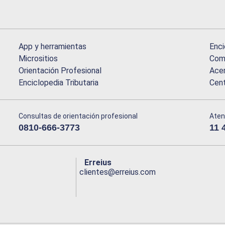
App y herramientas
Enci
Micrositios
Comu
Orientación Profesional
Acer
Enciclopedia Tributaria
Cen
Consultas de orientación profesional
Aten
0810-666-3773
11 
Erreius
clientes@erreius.com