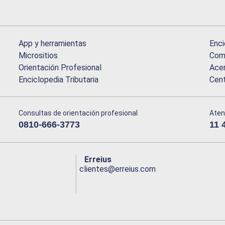
App y herramientas
Enci
Micrositios
Comu
Orientación Profesional
Acer
Enciclopedia Tributaria
Cen
Consultas de orientación profesional
Aten
0810-666-3773
11 
Erreius
clientes@erreius.com