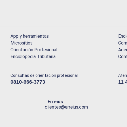
App y herramientas
Enci
Micrositios
Comu
Orientación Profesional
Acer
Enciclopedia Tributaria
Cen
Consultas de orientación profesional
Aten
0810-666-3773
11 
Erreius
clientes@erreius.com