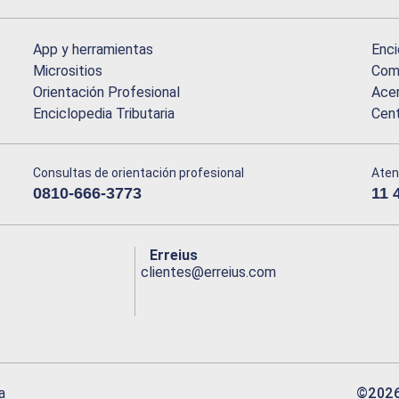
App y herramientas
Enci
Micrositios
Comu
Orientación Profesional
Acer
Enciclopedia Tributaria
Cen
Consultas de orientación profesional
Aten
0810-666-3773
11 
Erreius
clientes@erreius.com
©
202
a