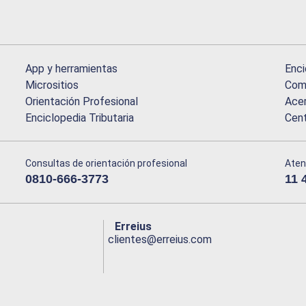
App y herramientas
Enci
Micrositios
Comu
Orientación Profesional
Acer
Enciclopedia Tributaria
Cen
Consultas de orientación profesional
Aten
0810-666-3773
11 
Erreius
clientes@erreius.com