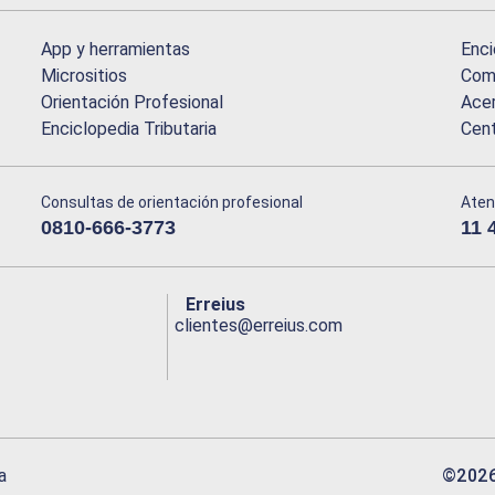
App y herramientas
Enci
Micrositios
Comu
Orientación Profesional
Acer
Enciclopedia Tributaria
Cen
Consultas de orientación profesional
Aten
0810-666-3773
11 
Erreius
clientes@erreius.com
©
202
a