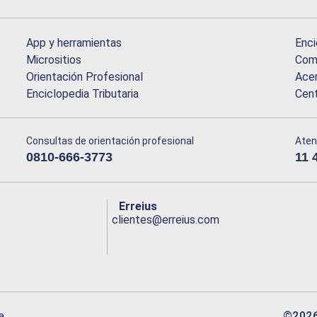
App y herramientas
Enci
Micrositios
Comu
Orientación Profesional
Acer
Enciclopedia Tributaria
Cen
Consultas de orientación profesional
Aten
0810-666-3773
11 
Erreius
clientes@erreius.com
©
202
a