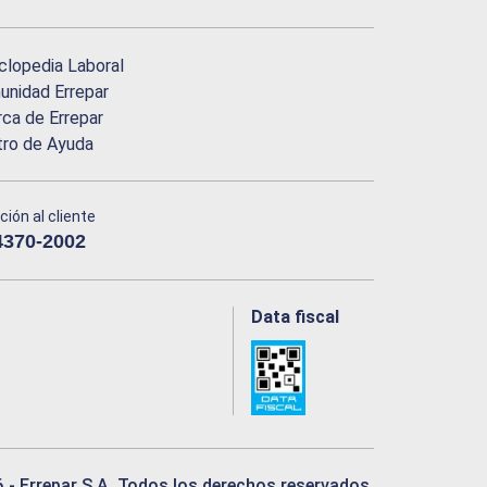
clopedia Laboral
nidad Errepar
ca de Errepar
tro de Ayuda
ción al cliente
4370-2002
Data fiscal
6
- Errepar S.A. Todos los derechos reservados.