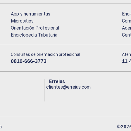
App y herramientas
Enci
Micrositios
Comu
Orientación Profesional
Acer
Enciclopedia Tributaria
Cen
Consultas de orientación profesional
Aten
0810-666-3773
11 
Erreius
clientes@erreius.com
©
202
a