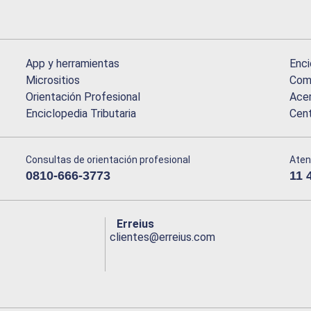
App y herramientas
Enci
Micrositios
Comu
Orientación Profesional
Acer
Enciclopedia Tributaria
Cen
Consultas de orientación profesional
Aten
0810-666-3773
11 
Erreius
clientes@erreius.com