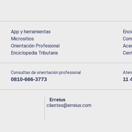
App y herramientas
Enci
Micrositios
Comu
Orientación Profesional
Acer
Enciclopedia Tributaria
Cen
Consultas de orientación profesional
Aten
0810-666-3773
11 
Erreius
clientes@erreius.com