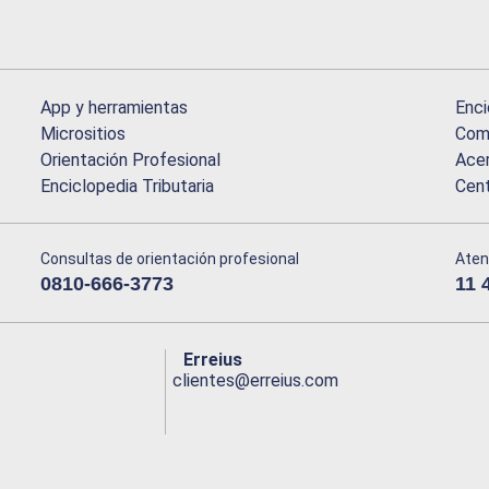
App y herramientas
Enci
Micrositios
Comu
Orientación Profesional
Acer
Enciclopedia Tributaria
Cen
Consultas de orientación profesional
Aten
0810-666-3773
11 
Erreius
clientes@erreius.com