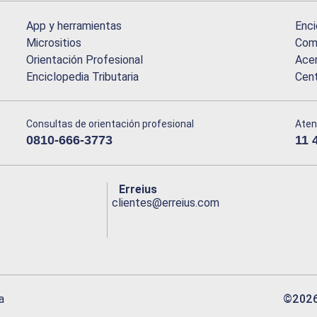
App y herramientas
Enci
Micrositios
Comu
Orientación Profesional
Acer
Enciclopedia Tributaria
Cen
Consultas de orientación profesional
Aten
0810-666-3773
11 
Erreius
clientes@erreius.com
©
202
a