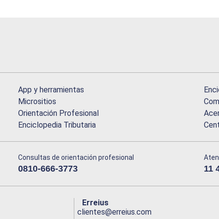
App y herramientas
Enci
Micrositios
Comu
Orientación Profesional
Acer
Enciclopedia Tributaria
Cen
Consultas de orientación profesional
Aten
0810-666-3773
11 
Erreius
clientes@erreius.com