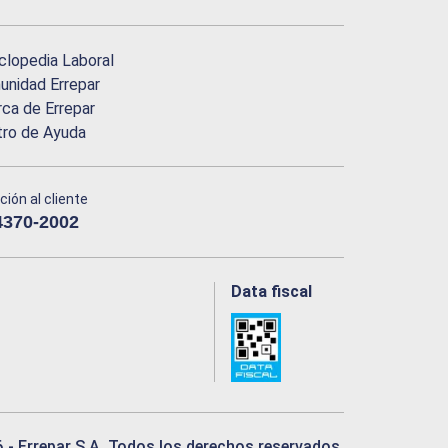
clopedia Laboral
nidad Errepar
ca de Errepar
tro de Ayuda
ción al cliente
4370-2002
Data fiscal
6
- Errepar S.A. Todos los derechos reservados.