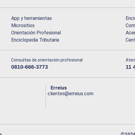
App y herramientas
Enci
Micrositios
Comu
Orientación Profesional
Acer
Enciclopedia Tributaria
Cen
Consultas de orientación profesional
Aten
0810-666-3773
11 
Erreius
clientes@erreius.com
©
202
a