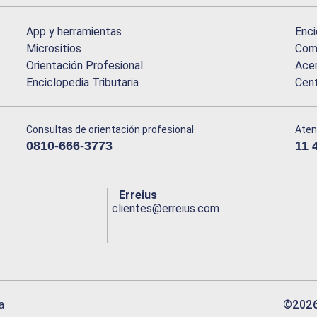
App y herramientas
Enci
Micrositios
Comu
Orientación Profesional
Acer
Enciclopedia Tributaria
Cen
Consultas de orientación profesional
Aten
0810-666-3773
11 
Erreius
clientes@erreius.com
©
202
a