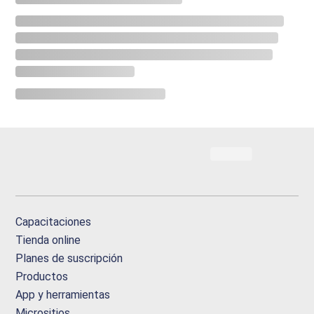
Capacitaciones
Tienda online
Planes de suscripción
Productos
App y herramientas
Micrositios