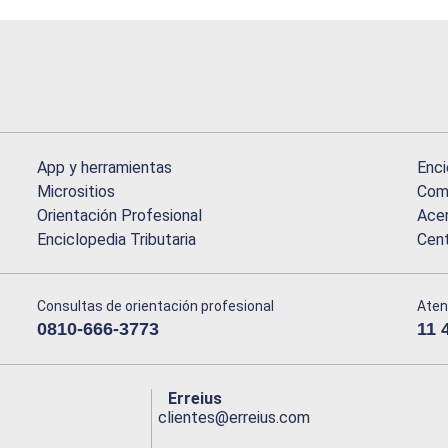
App y herramientas
Enci
Micrositios
Comu
Orientación Profesional
Acer
Enciclopedia Tributaria
Cen
Consultas de orientación profesional
Aten
0810-666-3773
11 
Erreius
clientes@erreius.com