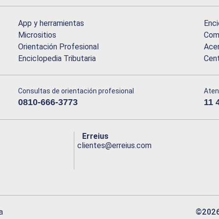
App y herramientas
Enci
Micrositios
Comu
Orientación Profesional
Acer
Enciclopedia Tributaria
Cen
Consultas de orientación profesional
Aten
0810-666-3773
11 
Erreius
clientes@erreius.com
©
202
a