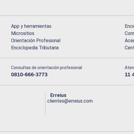
App y herramientas
Enci
Micrositios
Comu
Orientación Profesional
Acer
Enciclopedia Tributaria
Cen
Consultas de orientación profesional
Aten
0810-666-3773
11 
Erreius
clientes@erreius.com