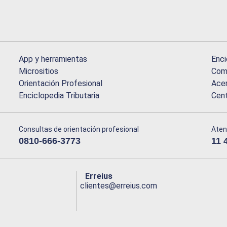
App y herramientas
Enci
Micrositios
Comu
Orientación Profesional
Acer
Enciclopedia Tributaria
Cen
Consultas de orientación profesional
Aten
0810-666-3773
11 
Erreius
clientes@erreius.com